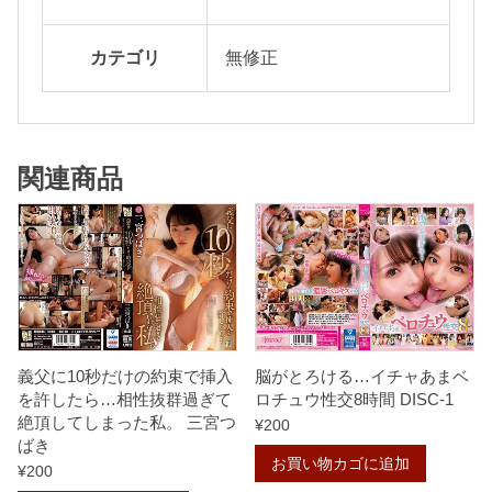
ク
涙
カテゴリ
無修正
(
N
A
関連商品
M
I
D
A
)
個
義父に10秒だけの約束で挿入
脳がとろける…イチャあまベ
を許したら…相性抜群過ぎて
ロチュウ性交8時間 DISC-1
絶頂してしまった私。 三宮つ
¥
200
ばき
お買い物カゴに追加
¥
200