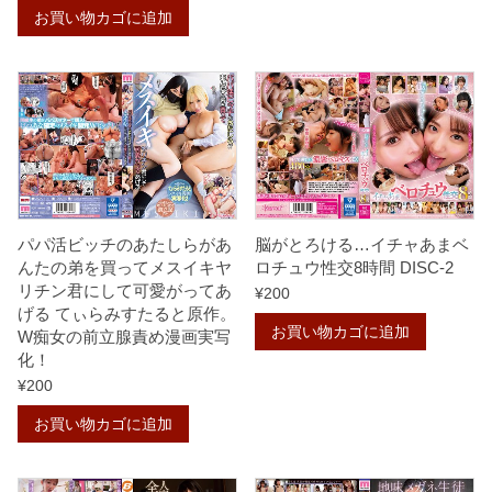
お買い物カゴに追加
パパ活ビッチのあたしらがあ
脳がとろける…イチャあまベ
んたの弟を買ってメスイキヤ
ロチュウ性交8時間 DISC-2
リチン君にして可愛がってあ
¥
200
げる てぃらみすたると原作。
お買い物カゴに追加
W痴女の前立腺責め漫画実写
化！
¥
200
お買い物カゴに追加