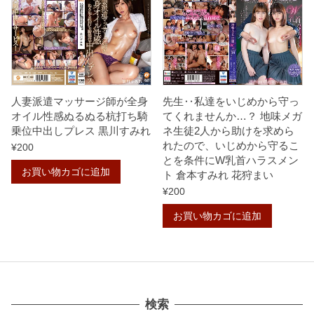
人妻派遣マッサージ師が全身
先生‥私達をいじめから守っ
オイル性感ぬるぬる杭打ち騎
てくれませんか…？ 地味メガ
乗位中出しプレス 黒川すみれ
ネ生徒2人から助けを求めら
れたので、いじめから守るこ
¥
200
とを条件にW乳首ハラスメン
お買い物カゴに追加
ト 倉本すみれ 花狩まい
¥
200
お買い物カゴに追加
検索