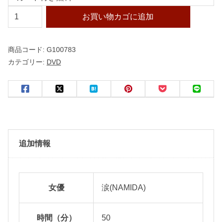
【
お買い物カゴに追加
極
秘
商品コード:
G100783
流
カテゴリー:
DVD
出
】
モ
ザ
イ
ク
追加情報
破
壊
版
女優
涙(NAMIDA)
リ
メ
時間（分）
50
イ