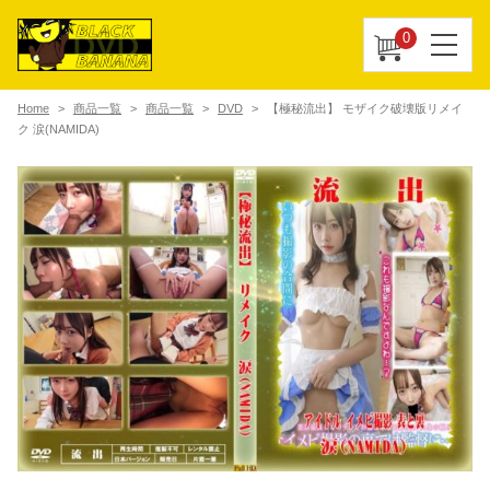
0
Home
商品一覧
商品一覧
DVD
【極秘流出】 モザイク破壊版リメイ
ク 涙(NAMIDA)